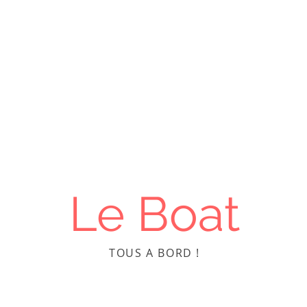
LOCATION FLUVIALE
Découvrez la France autremen
 location fluviale
Les régions
Les loueurs
Votre séjo
Le Boat
TOUS A BORD !