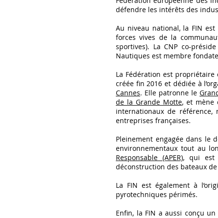
Fédération européenne des in
défendre les intérêts des ind
Au niveau national, la FIN e
forces vives de la communauté
sportives). La CNP co-présid
Nautiques est membre fondat
La Fédération est propriétaire
créée fin 2016 et dédiée à l’o
Cannes
. Elle patronne le
Grand
de la Grande Motte
, et mène 
internationaux de référence,
entreprises françaises.
Pleinement engagée dans le dé
environnementaux tout au long
Responsable (APER)
, qui est
déconstruction des bateaux de
La FIN est également à l’orig
pyrotechniques périmés.
Enfin, la FIN a aussi conçu u