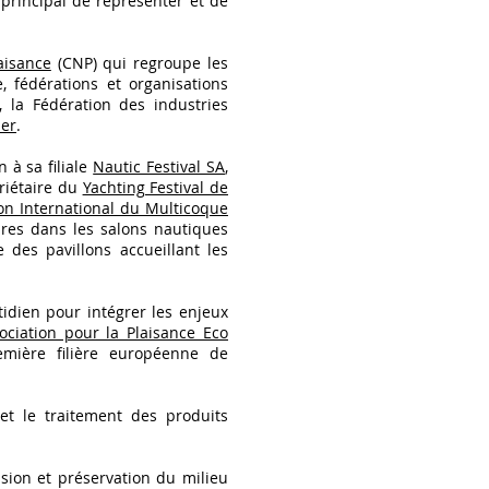
 principal de représenter et de
aisance
(CNP) qui regroupe les
, fédérations et organisations
n, la Fédération des industries
mer
.
n à sa filiale
Nautic Festival SA
,
priétaire du
Yachting Festival de
on International du Multicoque
res dans les salons nautiques
des pavillons accueillant les
idien pour intégrer les enjeux
ociation pour la Plaisance Eco
emière filière européenne de
 et le traitement des produits
sion et préservation du milieu