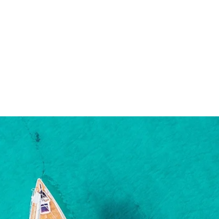
LOCATION FLUVIALE
Découvrez la France autremen
 location fluviale
Les régions
Les loueurs
Votre séjo