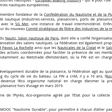
dustries nautiques -
European Boating Industry
- qui a pour rôle
ustries nautiques européennes.
st membre fondateur de la
Confédération du Nautisme et de la Pl
 nautique (Industries-services, plaisanciers, ports de plaisance
e avec le
SG Mer
, une instance de travail interministériel. Enfi
eur du nouveau
Comité stratégique de filière des Industries de la 
 du
Nautic, Salon nautique de Paris
, dont elle a confié l’organisatio
rganisation des salons nautiques. La Fédération est également pro
 Pavois La Rochelle
ainsi que les
Nauticales de la Ciotat
et le
Sal
des actions coordonnées pour faciliter la présence de ses memb
 notamment au Metstrade d’Amsterdam, où la FIN est en charge 
veloppement durable de la plaisance, la Fédération agit au quot
 du cycle de vie du bateau. La FIN a créé, il y a 10 ans, l’
Ass
 devenue l’éco organisme national en charge d’animer la pr
 plaisance hors d’usage en mars 2019.
ine de l’Pyréo, éco-organisme agréé par l’Etat pour la collecte
n MOOC "Nautisme Durable", pour permettre à chacun d'allier pas